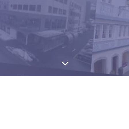
3
ormant sous Windows.
e serveurs (
eboo box
,
eboo server
,
eboo basic
,
eboo SaaS
,
eboo clou