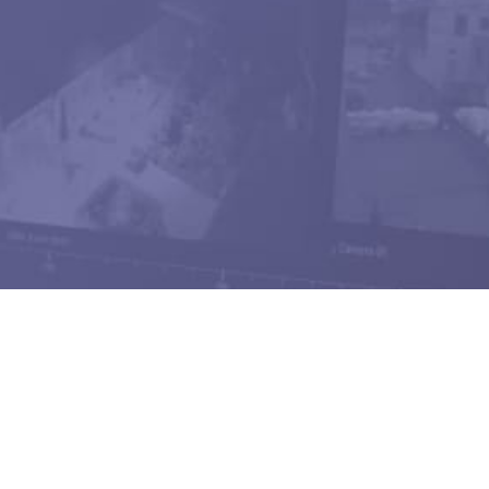
eboo vision
La recherche d’événement en 2 clics !
eboo vision
est le client de visualisation perf
eboo vision
se connecte à un nombre illimité d